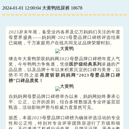
2024-01-01 12:00:04
大黄鸭纸尿裤
18678
2023岁末年尾，备受业内各界及亿万妈妈们关注的年度
母婴界盛典——妈妈网·2023母婴品牌口碑榜
评选结果
已揭晓，
千万家庭用户在线共同见证品牌荣耀时刻。
继去年
大黄鸭荣获妈妈网2022母婴品牌口碑榜年度人气
奖，今年鸭鸭力争角逐，凭借
医护级经典系列
卓越的产
品品质，以及品牌十年以来积累沉淀的口碑与美誉，以
势不可挡之姿
再度斩获妈妈网“2023母婴品牌口碑
榜”口碑品质奖！
自妈妈网母婴品牌口碑榜举办以来，妈妈网始终秉承公
平、公正、公开的原则，结合多维数据及专业评鉴层层
甄选，活动影响声势与权威力度显然可见。
据悉，
本届2023母婴品牌口碑榜为确保评选活动的专业
性和公正性，特别
对专业评审团阵容进行了升级和细
化，不仅
邀请了权威行业专家，
品牌见证团，医务&教