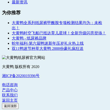
最新资讯
为你推荐
大黄鸭全系列纸尿裤甲酰胺专项检测结果均为：未检
出！
大黄鸭时空飞船已抵达育儿星球！全新升级闪亮登场！
大黄鸭 - 纸尿裤品牌
蛇年福利-第六届鸭迷新年压岁礼火热上线
双11鸭迷节种草大黄鸭 2888份豪礼疯狂送
大黄鸭 版权所有 2020
湘ICP备2020019396号
电话咨询
产品中心
联系我们
返回主页
返回顶部