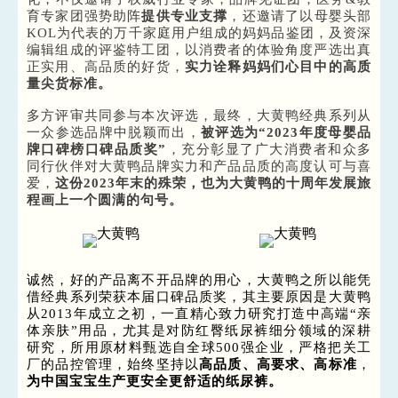
育专家团强势助阵
提供专业支撑
，
还邀请了以母婴头部
KOL为代表的
万千家庭用户组成的妈妈品鉴团，及
资深
编辑组成的评鉴特工团，以消费者的体验角度严选出真
正实用、高品质的好货，
实力诠释妈妈们心目中的高质
量尖货标准。
多方评审
共同参与本次评选，
最终，大黄鸭经典系列从
一众参选品牌中脱颖而出，
被评选为“2023年度母婴品
牌口碑榜口碑品质奖”
，充分彰显
了广大消
费者和众多
同行伙伴对大黄鸭品牌实力和产品品质的高度认可与喜
爱，
这份2023年末的殊荣，也为大黄鸭的十周年发展旅
程画上一个圆满的句号。
诚然，好的产品离不开品牌的用心，大黄鸭之所以能凭
借经典系列荣获本届口碑品质奖，其主要原因是大黄鸭
从2013年成立之初，一直精心致力研究打造中高端“亲
体亲肤”用品，尤其是对防红臀纸尿裤细分领域的深耕
研究，所用原材料甄选自全球500强企业，严格把关工
厂的品控管理，始终坚持以
高品质、高要求、高标准
，
为中国宝宝生产更安全更舒适的纸尿裤。