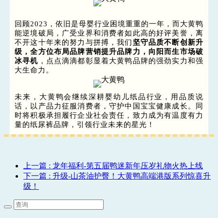
回顾2023，依旧是母婴行业困境重重的一年，而大黄鸭
能逆境破局，广受业界和消费者如此高的好评美誉，离
不开这十年来的努力与拼搏，我们
坚守品质不断创新升
级，全方位布局品牌营销提升品牌力，向阳而生市场破
冰寻机
，点点滴滴都彰显着大黄鸭品牌的强劲实力和强
大生命力。
未来，大黄鸭会继续深耕婴幼儿纸品行业，用品质说
话，以产品力征服消费者，守护中国宝宝健康成长。同
时将积极承担履行企业社会责任，致力成为有温度有力
量的纸尿裤品牌，引领行业未来的星光！
上一篇
: 龙年福利-第五届鸭迷新年压岁礼物火热上线
下一篇
: 升级-山茶油护臀！大黄鸭高端港版系列惊喜升
级！